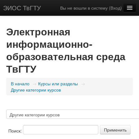
ЭИОС ТвГТУ
Вы не вошли в систему (
Вход
)
Русский (ru)
Электронная
информационно-
образовательная среда
ТвГТУ
В начало
→
Курсы или разделы
→
Другие категории курсов
Поиск: