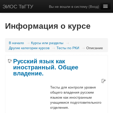
ЭИОС ТвГТУ
Вы не вошли в систему (
Вход
)
Русский (ru)
Информация о курсе
В начало
→
Курсы или разделы
→
Другие категории курсов
→
Тесты по РКИ
→
Описание
Русский язык как
иностранный. Общее
владение.
Тесты для контроля уровня
общего владения русским
языком как иностранным
учащимися подготовительного
отделения.