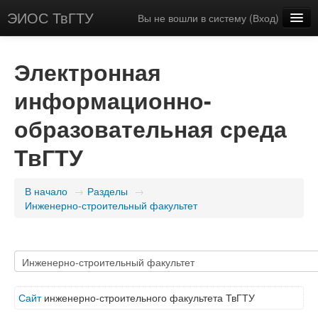
ЭИОС ТвГТУ
Вы не вошли в систему (
Вход
)
Русский (ru_app)
Электронная
информационно-
образовательная среда
ТвГТУ
В начало
→
Разделы
→
Инженерно-строительный факультет
Сайт
инженерно-строительного факультета ТвГТУ