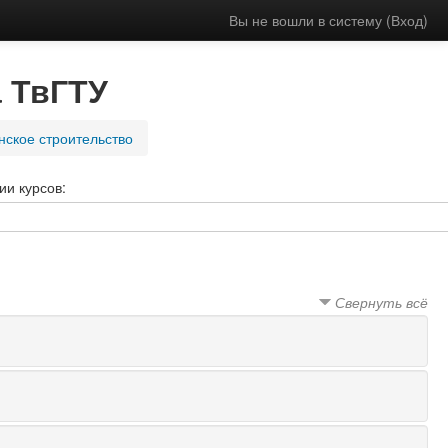
Вы не вошли в систему (
Вход
)
 ТвГТУ
ское строительство
ии курсов:
Свернуть всё