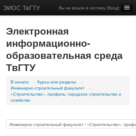
ЭИОС ТвГТУ
Вы не вошли в систему (
Вход
)
Русский (ru)
Электронная
информационно-
образовательная среда
ТвГТУ
В начало
→
Курсы или разделы
→
Инженерно-строительный факультет
→
«Строительство», профиль: городское строительство и
хозяйство