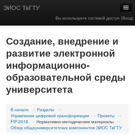
ЭИОС ТвГТУ
Вы используете гостевой доступ (
Вход
)
Создание, внедрение и
развитие электронной
информационно-
образовательной среды
университета
В начало
→
Разделы
→
Управление цифровой трансформации
→
Проекты
→
FIP-2018
→
Нормативно-методические материалы
→
Обзор общеуниверситетских компонентов ЭИОС ТвГТУ