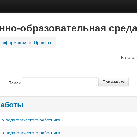
но-образовательная среда
ансформации
▶
Проекты
Категор
Поиск:
работы
но-педагогического работника)
но-педагогического работника)