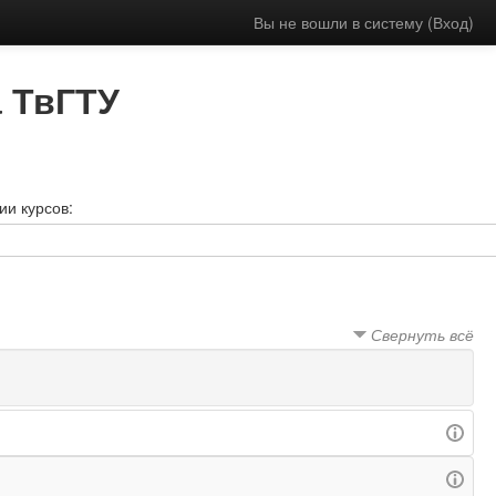
Вы не вошли в систему (
Вход
)
 ТвГТУ
ии курсов:
Свернуть всё