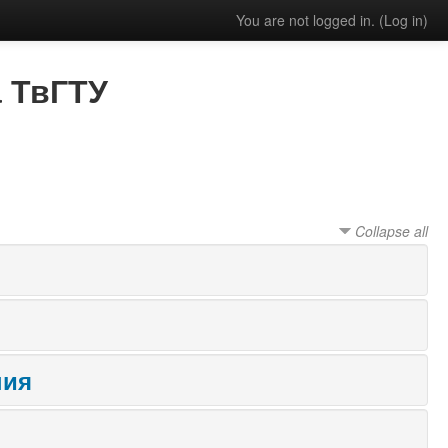
You are not logged in. (
Log in
)
 ТвГТУ
Collapse all
ния