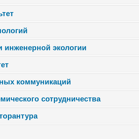
ьтет
нологий
и инженерной экологии
тет
ьных коммуникаций
мического сотрудничества
кторантура