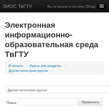
ЭИОС ТвГТУ
Вы не вошли в систему (
Вход
)
Русский (ru)
Электронная
информационно-
образовательная среда
ТвГТУ
В начало
→
Курсы или разделы
→
Другие категории курсов
Поиск: