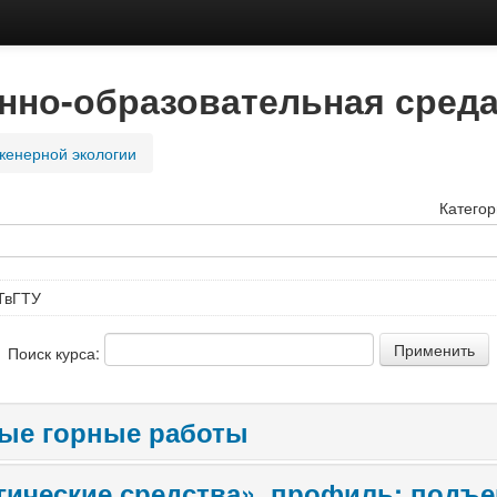
но-образовательная среда
женерной экологии
Категор
ТвГТУ
Поиск курса:
тые горные работы
гические средства», профиль: подъ