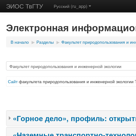
ЭИОС ТвГТУ
Русский (ru_app)
Электронная информацион
В начало
▶
Разделы
▶
Факультет природопользования и ин
Сайт
факультета природопользования и инженерной экологии 
«Горное дело», профиль: откры
«Наземные транспортно-техноло