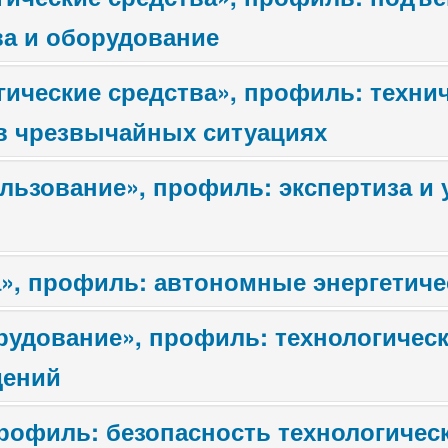
а и оборудование
ические средства», профиль: технич
в чрезвычайных ситуациях
льзование», профиль: экспертиза и
а», профиль: автономные энергетич
рудование», профиль: технологичес
дений
рофиль: безопасность технологичес