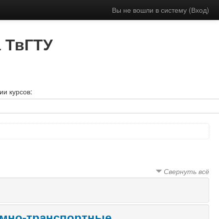
Вы не вошли в систему (
Вход
)
 ТвГТУ
ии курсов:
Свернуть всё
емно-транспортные,