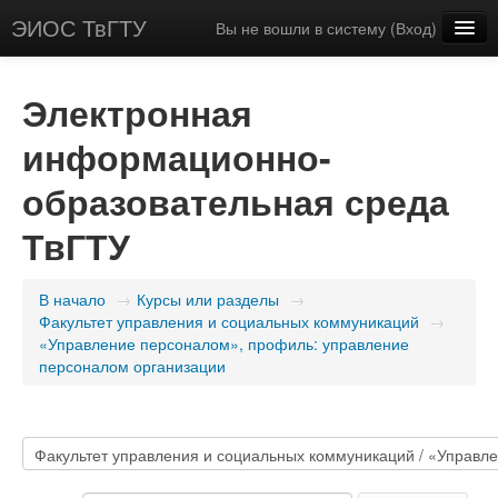
ЭИОС ТвГТУ
Вы не вошли в систему (
Вход
)
Русский (ru)
Электронная
информационно-
образовательная среда
ТвГТУ
В начало
→
Курсы или разделы
→
Факультет управления и социальных коммуникаций
→
«Управление персоналом», профиль: управление
персоналом организации