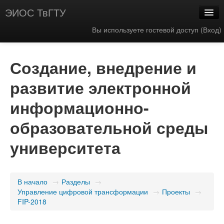
ЭИОС ТвГТУ
Вы используете гостевой доступ (
Вход
)
Создание, внедрение и
развитие электронной
информационно-
образовательной среды
университета
В начало
→
Разделы
→
Управление цифровой трансформации
→
Проекты
→
FIP-2018