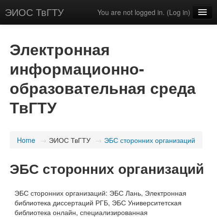
ЭИОС ТвГТУ
You are not logged in. (
Log in
)
English (en)
Электронная
информационно-
образовательная среда
ТвГТУ
Home
→
ЭИОС ТвГТУ
→
ЭБС сторонних организаций
ЭБС сторонних организаций
ЭБС сторонних организаций: ЭБС Лань, Электронная
библиотека диссертаций РГБ, ЭБС Университетская
библиотека онлайн, специализированная