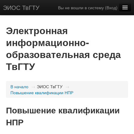
ЭИОС ТвГТУ
Вы не вошли в систему (
Вход
)
Русский (ru_ec)
Электронная
информационно-
образовательная среда
ТвГТУ
В начало
→
ЭИОС ТвГТУ
→
Повышение квалификации НПР
Повышение квалификации
НПР