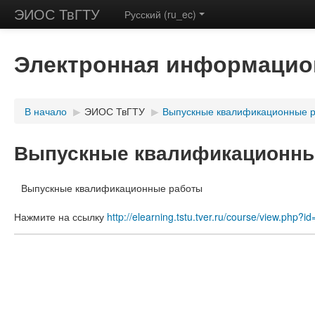
ЭИОС ТвГТУ
Русский (ru_ec)
Электронная информацион
В начало
▶
ЭИОС ТвГТУ
▶
Выпускные квалификационные 
Выпускные квалификационны
Выпускные квалификационные работы
Нажмите на ссылку
http://elearning.tstu.tver.ru/course/view.php?i