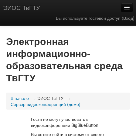
ЭИОС ТвГТУ
Вы используете гостевой доступ (
Вход
)
Русский (ru)
Электронная
информационно-
образовательная среда
ТвГТУ
В начало
→
ЭИОС ТвГТУ
→
Сервер видеоконференций (демо)
Гости не могут участвовать в
видеоконференции BigBlueButton
Вы хотите войти в систему от своего