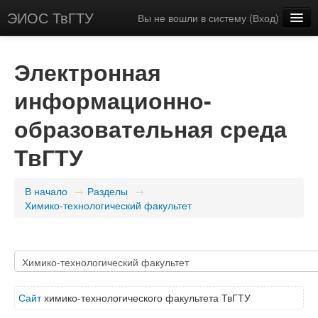
ЭИОС ТвГТУ
Вы не вошли в систему (
Вход
)
Русский (ru_app)
Электронная
информационно-
образовательная среда
ТвГТУ
В начало
→
Разделы
→
Химико-технологический факультет
Сайт
химико-технологического факультета ТвГТУ