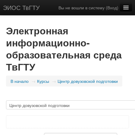
ЭИОС ТвГТУ
Вы не вошли в систему (
Вход
)
Русский (ru_ec)
Электронная
информационно-
образовательная среда
ТвГТУ
В начало
→
Курсы
→
Центр довузовской подготовки