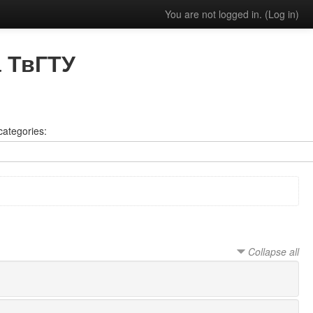
You are not logged in. (
Log in
)
 ТвГТУ
categories:
Collapse all