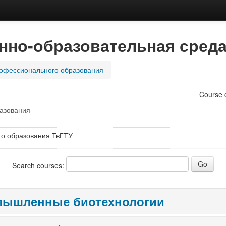
но-образовательная среда
рофессионального образования
Course 
го образования ТвГТУ
Search courses:
омышленные биотехнологии