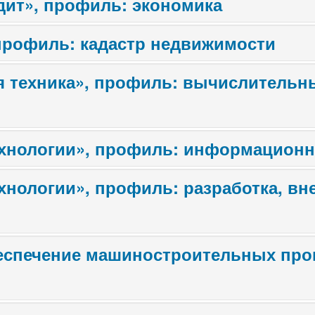
удит», профиль: экономика
профиль: кадастр недвижимости
 техника», профиль: вычислительн
хнологии», профиль: информационн
нологии», профиль: разработка, вн
беспечение машиностроительных про