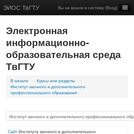
ЭИОС ТвГТУ
Вы не вошли в систему (
Вход
)
Русский (ru)
Электронная
информационно-
образовательная среда
ТвГТУ
В начало
→
Курсы или разделы
→
Институт заочного и дополнительного
профессионального образования
Сайт
Института заочного и дополнительного