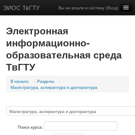
ЭИОС ТвГТУ
Вы не вошли в систему (
Вход
)
Русский (ru_app)
Электронная
информационно-
образовательная среда
ТвГТУ
В начало
→
Разделы
→
Магистратура, аспирантура и докторантура
Поиск курса: