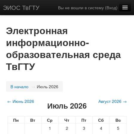
ЭИОС ТвГТУ
Вы не вошли в систему (
Вход
)
Русский (ru)
Электронная
информационно-
образовательная среда
ТвГТУ
В начало
→
Июль 2026
←
Июнь 2026
Август 2026
→
Июль 2026
Пн
Вт
Ср
Чт
Пт
Сб
Вс
1
2
3
4
5